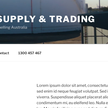
SUPPLY & TRADING
elling Australia
ntact
1300 457 467
Lorem ipsum dolor sit amet, consectetur
sed enim id neque feugiat volutpat. Sed 
viverra. Suspendisse aliquet placerat a
condimentum mi, eu eleifend leo. Nulla e