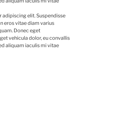
ed aliquam iaculis mi vitae
 adipiscing elit. Suspendisse
in eros vitae diam varius
liquam. Donec eget
get vehicula dolor, eu convallis
ed aliquam iaculis mi vitae